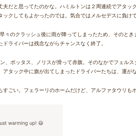
丈夫だと思ってたのかな。ハミルトンは２周連続でアタッ
タックしてもよかったのでは。気合ではメルセデスに負け
の早々のクラッシュ後に雨が降ってしまったため、そのとき
たドライバーは残念ながらチャンスなく終了。
セン、ボッタス、ノリスが滑って赤旗。そのなかでフェルス
。アタック中に旗が出てしまったドライバーたちは、運が
もすごい。フェラーリのホームだけど、アルファタウリも
 just warming up! 😃