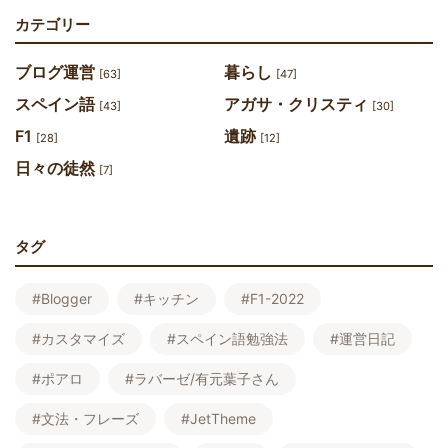
カテゴリー
ブログ運営
暮らし
[63]
[47]
スペイン語
アガサ・クリスティ
[43]
[30]
F1
遺跡
[28]
[12]
日々の徒然
[7]
タグ
#Blogger
#キッチン
#F1-2022
#カスタマイズ
#スペイン語勉強法
#運営日記
#ポアロ
#ラバーゼ/有元葉子さん
#文法・フレーズ
#JetTheme