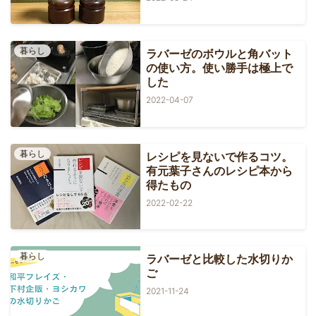
暮らし
ラバーゼのボウルと角バット
の使い方。使い勝手は極上で
した
2022-04-07
暮らし
レシピを見ないで作るコツ。
有元葉子さんのレシピ本から
得たもの
2022-02-22
暮らし
ラバーゼと比較した水切りか
ご
2021-11-24