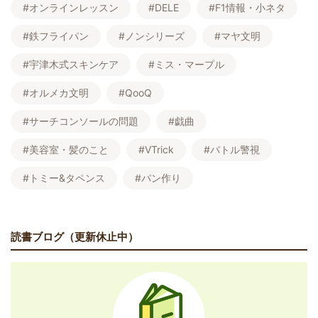
#オンラインレッスン
#DELE
#F1情報・小ネタ
#鉄フライパン
#ノンシリーズ
#マヤ文明
#宇津木式スキンケア
#ミス・マープル
#オルメカ文明
#QooQ
#サーチコンソールの問題
#戯曲
#美容室・髪のこと
#VTrick
#バトル警視
#トミー&タペンス
#パン作り
読書ブログ（更新休止中）