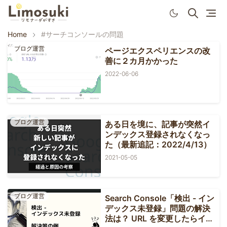
Home
#サーチコンソールの問題
ブログ運営
ページエクスペリエンスの改
善に２カ月かかった
2022-06-06
ブログ運営
ある日を境に、記事が突然イ
ンデックス登録されなくなっ
た（最新追記：2022/4/13）
2021-05-05
ブログ運営
Search Console「検出 - イン
デックス未登録」問題の解決
法は？ URL を変更したらイン