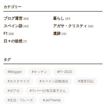
カテゴリー
ブログ運営
暮らし
[63]
[47]
スペイン語
アガサ・クリスティ
[43]
[30]
F1
遺跡
[28]
[12]
日々の徒然
[7]
タグ
#Blogger
#キッチン
#F1-2022
#カスタマイズ
#スペイン語勉強法
#運営日記
#ポアロ
#ラバーゼ/有元葉子さん
#文法・フレーズ
#JetTheme