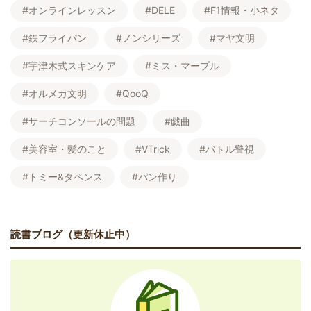
#オンラインレッスン
#DELE
#F1情報・小ネタ
#鉄フライパン
#ノンシリーズ
#マヤ文明
#宇津木式スキンケア
#ミス・マープル
#オルメカ文明
#QooQ
#サーチコンソールの問題
#戯曲
#美容室・髪のこと
#VTrick
#バトル警視
#トミー&タペンス
#パン作り
読書ブログ（更新休止中）