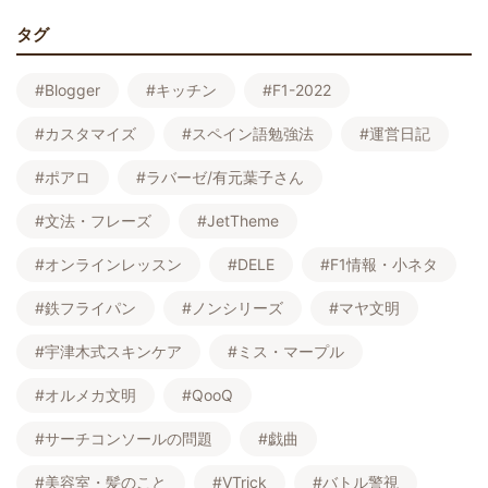
タグ
#Blogger
#キッチン
#F1-2022
#カスタマイズ
#スペイン語勉強法
#運営日記
#ポアロ
#ラバーゼ/有元葉子さん
#文法・フレーズ
#JetTheme
#オンラインレッスン
#DELE
#F1情報・小ネタ
#鉄フライパン
#ノンシリーズ
#マヤ文明
#宇津木式スキンケア
#ミス・マープル
#オルメカ文明
#QooQ
#サーチコンソールの問題
#戯曲
#美容室・髪のこと
#VTrick
#バトル警視