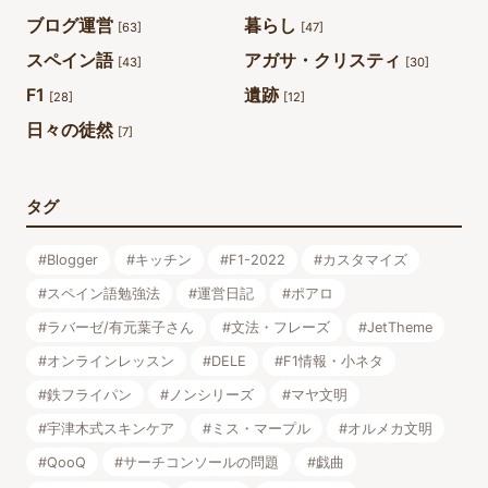
ブログ運営
暮らし
[63]
[47]
スペイン語
アガサ・クリスティ
[43]
[30]
F1
遺跡
[28]
[12]
日々の徒然
[7]
タグ
#Blogger
#キッチン
#F1-2022
#カスタマイズ
#スペイン語勉強法
#運営日記
#ポアロ
#ラバーゼ/有元葉子さん
#文法・フレーズ
#JetTheme
#オンラインレッスン
#DELE
#F1情報・小ネタ
#鉄フライパン
#ノンシリーズ
#マヤ文明
#宇津木式スキンケア
#ミス・マープル
#オルメカ文明
#QooQ
#サーチコンソールの問題
#戯曲