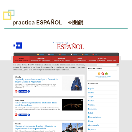
practica ESPAÑOL ※閉鎖