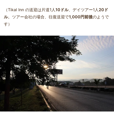
（Tikal Inn の送迎は片道1人
10ドル
、デイツアー1人
20ド
ル
。ツアー会社の場合、往復送迎で
1,000円前後
のようで
す）